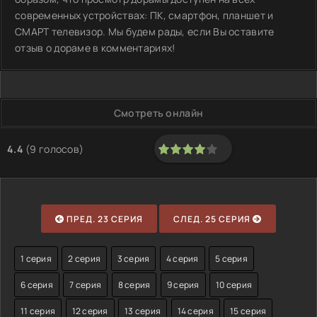
современных устройствах: ПК, смартфон, планшет и
СМАРТ телевизор. Мы будем рады, если Вы оставите
отзыв о дораме в комментариях!
Смотреть онлайн
4.4
(
9
голосов)
80
1
2
3
4
5
ПРЕД. 23 СЕРИЯ
СЛЕД. 25 СЕРИЯ
1 серия
2 серия
3 серия
4 серия
5 серия
6 серия
7 серия
8 серия
9 серия
10 серия
11 серия
12 серия
13 серия
14 серия
15 серия