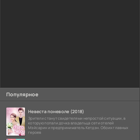
Популярное
Невеста поневоле (2018)
Зрители станут свидетелями непростой ситуации, в
которую попали дочка владельца сети отелей
Мэйсарин и предприниматель Кетдэн. Обоих главных
героев