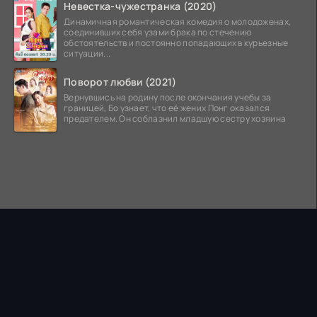
Невестка-чужестранка (2020)
Динамичная романтическая комедия о молодоженах,
соединивших себя узами брака по стечению
обстоятельств и постоянно попадающих в курьезные
ситуации...
Поворот любви (2021)
Вернувшись на родину после окончания учебы за
границей, Бо узнает, что её жених Понг оказался
предателем. Он соблазнил младшую сестру хозяина