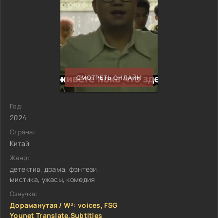
СМОТРЕТЬ ОНЛАЙН
Год:
2024
Страна:
Китай
Жанр:
детектив, драма, фэнтези,
мистика, ужасы, комедия
Озвучка:
Дораманутая / W³: voices, FSG
Younet Translate.Subtitles