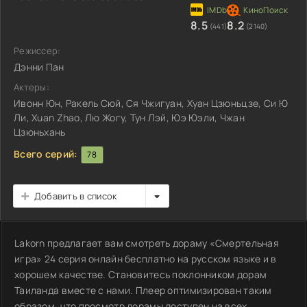
8.5
8.2
(441)
(2140)
Режиссер:
Дэнни Пан
Актеры:
Ивонн Юн, Ракель Сюй, Ся Чжигуан, Хуан Цзюньцзе, Си Ю
Ли, Xuan Zhao, Лю Жогу, Тун Лэй, Юэ Юэли, Чжан
Цзюньхань
Всего серий:
78
Добавить в список
Lakorn предлагает вам смотреть дораму «Смертельная
игра» 24 серия онлайн бесплатно на русском языке и в
хорошем качестве. Становитесь поклонником дорам
Таиланда вместе с нами. Плеер оптимизирован таким
образом, что просмотр дорамы доступен на всех