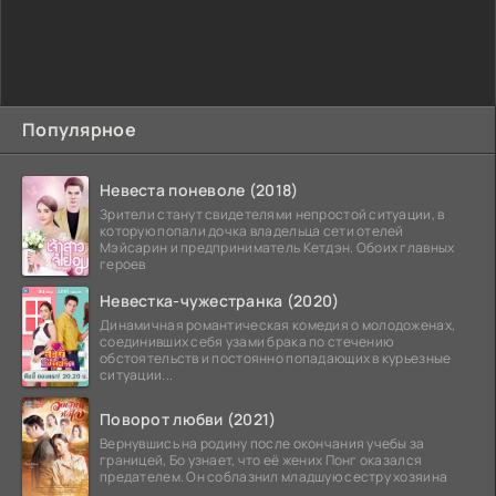
Популярное
Невеста поневоле (2018)
Зрители станут свидетелями непростой ситуации, в
которую попали дочка владельца сети отелей
Мэйсарин и предприниматель Кетдэн. Обоих главных
героев
Невестка-чужестранка (2020)
Динамичная романтическая комедия о молодоженах,
соединивших себя узами брака по стечению
обстоятельств и постоянно попадающих в курьезные
ситуации...
Поворот любви (2021)
Вернувшись на родину после окончания учебы за
границей, Бо узнает, что её жених Понг оказался
предателем. Он соблазнил младшую сестру хозяина