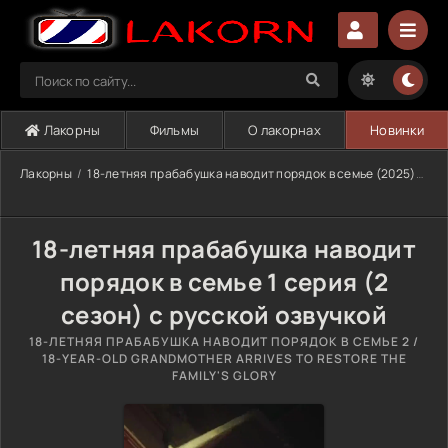
Лакорны
Фильмы
О лакорнах
Новинки
Лакорны
18-летняя прабабушка наводит порядок в семье (2025)
2 
18-летняя прабабушка наводит
порядок в семье 1 серия (2
сезон) с русской озвучкой
18-ЛЕТНЯЯ ПРАБАБУШКА НАВОДИТ ПОРЯДОК В СЕМЬЕ 2 /
18-YEAR-OLD GRANDMOTHER ARRIVES TO RESTORE THE
FAMILY'S GLORY