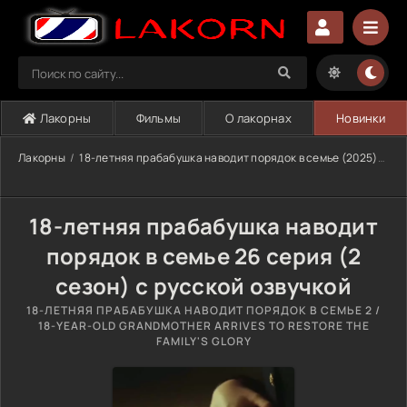
Лакорны
Фильмы
О лакорнах
Новинки
Лакорны
18-летняя прабабушка наводит порядок в семье (2025)
2 
18-летняя прабабушка наводит
порядок в семье 26 серия (2
сезон) с русской озвучкой
18-ЛЕТНЯЯ ПРАБАБУШКА НАВОДИТ ПОРЯДОК В СЕМЬЕ 2 /
18-YEAR-OLD GRANDMOTHER ARRIVES TO RESTORE THE
FAMILY'S GLORY