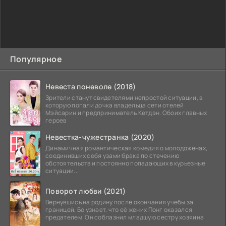
Популярное
Невеста поневоле (2018)
Зрители станут свидетелями непростой ситуации, в
которую попали дочка владельца сети отелей
Мэйсарин и предприниматель Кетдэн. Обоих главных
героев
Невестка-чужестранка (2020)
Динамичная романтическая комедия о молодоженах,
соединивших себя узами брака по стечению
обстоятельств и постоянно попадающих в курьезные
ситуации...
Поворот любви (2021)
Вернувшись на родину после окончания учебы за
границей, Бо узнает, что её жених Понг оказался
предателем. Он соблазнил младшую сестру хозяина