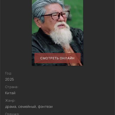
СМОТРЕТЬ ОНЛАЙН
Год:
2025
Страна:
Китай
Жанр:
драма, семейный, фэнтези
Озвучка: