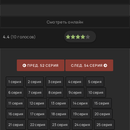
Смотреть онлайн
4.4
(
10
голосов)
80
1
2
3
4
5
ПРЕД. 52 СЕРИЯ
СЛЕД. 54 СЕРИЯ
1 серия
2 серия
3 серия
4 серия
5 серия
6 серия
7 серия
8 серия
9 серия
10 серия
11 серия
12 серия
13 серия
14 серия
15 серия
16 серия
17 серия
18 серия
19 серия
20 серия
21 серия
22 серия
23 серия
24 серия
25 серия