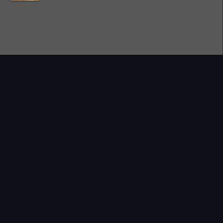
ПРАВООБЛАДАТЕЛЯМ
FAQ