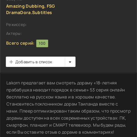
Amazing Dubbing, FSG
DramaDora.Subtitles
Режиссер:
Актеры:
Всего серий:
100
Добавить в список
Lakorn предлагает вам смотреть дораму «18-летняя
прабабушка наводит порядок в семье» 53 серия онлайн
бесплатно на русском языке и в хорошем качестве.
Становитесь поклонником дорам Таиланда вместе с
нами. Плеер оптимизирован таким образом, что просмотр
дорамы доступен на всех современных устройствах: ПК,
смартфон, планшет и СМАРТ телевизор. Мы будем рады,
если Вы оставите отзыв о дораме в комментариях!