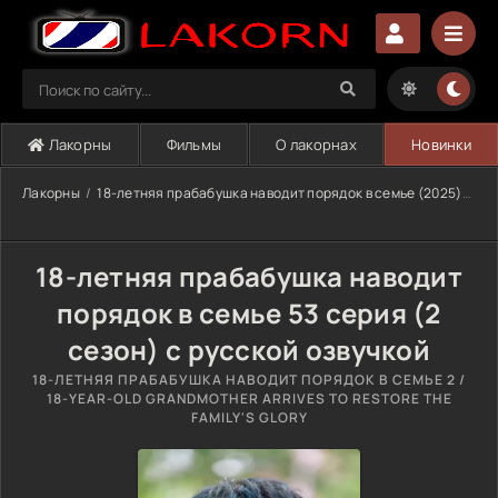
Лакорны
Фильмы
О лакорнах
Новинки
Лакорны
18-летняя прабабушка наводит порядок в семье (2025)
2 
18-летняя прабабушка наводит
порядок в семье 53 серия (2
сезон) с русской озвучкой
18-ЛЕТНЯЯ ПРАБАБУШКА НАВОДИТ ПОРЯДОК В СЕМЬЕ 2 /
18-YEAR-OLD GRANDMOTHER ARRIVES TO RESTORE THE
FAMILY'S GLORY