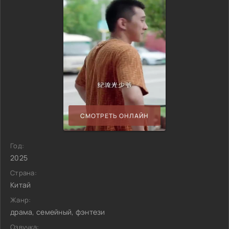
СМОТРЕТЬ ОНЛАЙН
Год:
2025
Страна:
Китай
Жанр:
драма, семейный, фэнтези
Озвучка: