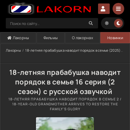
Лакорны
Фильмы
О лакорнах
Новинки
Лакорны
18-летняя прабабушка наводит порядок в семье (2025)
2 
18-летняя прабабушка наводит
порядок в семье 16 серия (2
сезон) с русской озвучкой
18-ЛЕТНЯЯ ПРАБАБУШКА НАВОДИТ ПОРЯДОК В СЕМЬЕ 2 /
18-YEAR-OLD GRANDMOTHER ARRIVES TO RESTORE THE
FAMILY'S GLORY