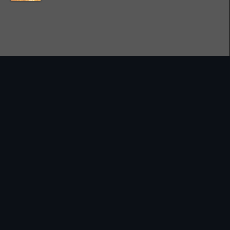
ПРАВООБЛАДАТЕЛЯМ
FAQ