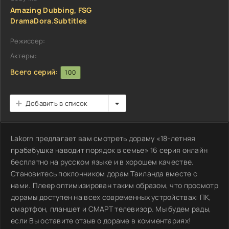
Amazing Dubbing, FSG
DramaDora.Subtitles
Режиссер:
Актеры:
Всего серий:
100
Добавить в список
Lakorn предлагает вам смотреть дораму «18-летняя
прабабушка наводит порядок в семье» 16 серия онлайн
бесплатно на русском языке и в хорошем качестве.
Становитесь поклонником дорам Таиланда вместе с
нами. Плеер оптимизирован таким образом, что просмотр
дорамы доступен на всех современных устройствах: ПК,
смартфон, планшет и СМАРТ телевизор. Мы будем рады,
если Вы оставите отзыв о дораме в комментариях!