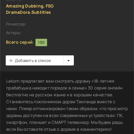
Amazing Dubbing, FSG
DramaDora.Subtitles
Режиссер:
Актеры:
Всего серий:
100
Добавить в список
Lakorn предлагает вам смотреть дораму «18-летняя
прабабушка наводит порядок в семье» 30 серия онлайн
бесплатно на русском языке и в хорошем качестве.
Становитесь поклонником дорам Таиланда вместе с
нами. Плеер оптимизирован таким образом, что просмотр
дорамы доступен на всех современных устройствах: ПК,
смартфон, планшет и СМАРТ телевизор. Мы будем рады,
если Вы оставите отзыв о дораме в комментариях!